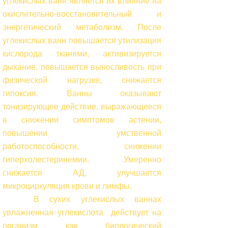
углекислых ванн является их влияние на
окислительно-восстановительный и
энергетический метаболизм. После
углекислых ванн повышается утилизация
кислорода тканями, активизируется
дыхание, повышается выносливость при
физической нагрузке, снижается
гипоксия. Ванны оказывают
тонизирующее действие, выражающееся
в снижении симптомов астении,
повышении умственной
работоспособности, снижении
гиперхолестеринемии. Умеренно
снижается АД, улучшается
микроциркуляция крови и лимфы.
В сухих углекислых ваннах
увлажненная углекислота действует на
организм как биологический