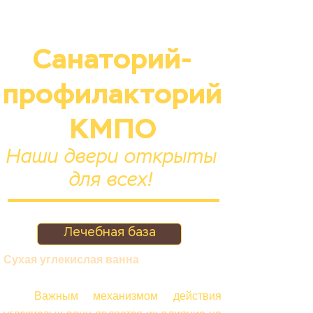
Санаторий-
профилакторий
КМПО
Наши двери открыты
для всех!
Лечебная база
Сухая углекислая ванна
Важным механизмом действия