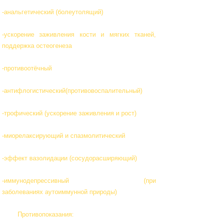
-анальгетический (болеутолящий)
-ускорение заживления кости и мягких тканей,
поддержка остеогенеза
-противоотёчный
-антифлогистический(противовоспалительный)
-трофический (ускорение заживления и рост)
-миорелаксирующий и спазмолитический
-эффект вазолидации (сосудорасширяющий)
-иммунодепрессивный (при
заболеваниях аутоиммунной природы)
Противопоказания: