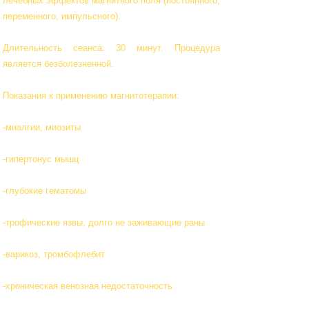
лечебных эффектов магнитного поля (постоянного,
переменного, импульсного).
Длительность сеанса: 30 минут. Процедура
является безболезненной.
Показания к применению магнитотерапии:
-миалгии, миозиты
-гипертонус мышц
-глубокие гематомы
-трофические язвы, долго не заживающие раны
-варикоз, тромбофлебит
-хроническая венозная недостаточность